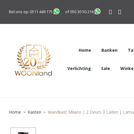
Bel ons op:
0511 449 175
of
050 30 50 216
Home
Banken
Ta
Verlichting
Sale
Winkel
Home
Kasten
Wandkast Milano | 2 Deurs 3 Laden | Lamu