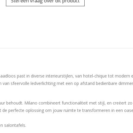
Stel een vraag over dit product
adloos past in diverse interieurstijlen, van hotel-chique tot modern e
ien van sfeervolle ledverlichting met een op afstand bedienbare dimm
ur behoudt. Milano combineert functionaliteit met stijl, en creëert zo 
iedt de perfecte oplossing om jouw ruimte te transformeren in een oa
en salontafels.