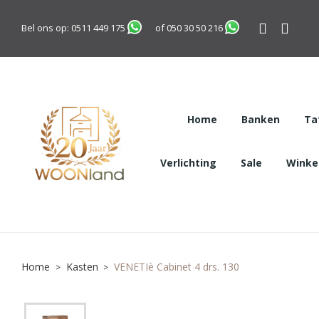
Bel ons op:
0511 449 175
of
050 30 50 216
Home
Banken
Ta
Verlichting
Sale
Winkel
Home
Kasten
VENETIè Cabinet 4 drs. 130