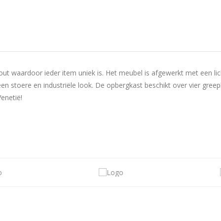
t waardoor ieder item uniek is. Het meubel is afgewerkt met een lic
n stoere en industriële look. De opbergkast beschikt over vier greepl
enetië!