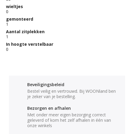
wieltjes
0
gemonteerd
1
Aantal zitplekken
1
In hoogte verstelbaar
0
Beveiligingsbeleid
Bestel veilig en vertrouwd. Bij WOONland ben
je zeker van je bestelling.
Bezorgen en afhalen
Met onder meer eigen bezorging correct
geleverd of kom het zelf afhalen in één van
onze winkels