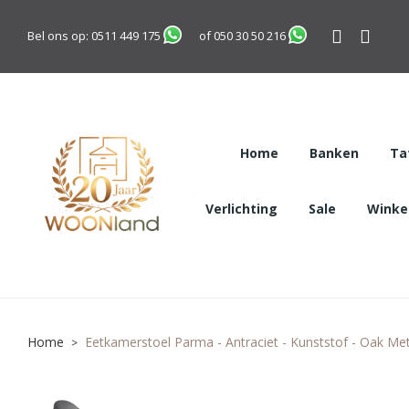
Bel ons op:
0511 449 175
of
050 30 50 216
Home
Banken
Ta
Verlichting
Sale
Winkel
Home
Eetkamerstoel Parma - Antraciet - Kunststof - Oak M