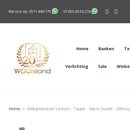
Bel ons op:
0511 449 175
of
050 30 50 216
Home
Banken
Ta
Verlichting
Sale
Winkel
Home
Eetkamerstoel Lennon - Taupe - Micro Suede - Zithoo