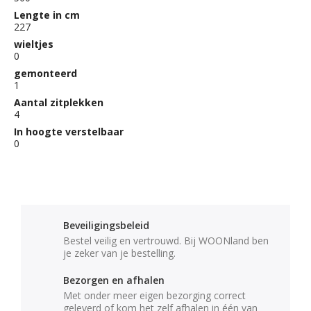
Lengte in cm
227
wieltjes
0
gemonteerd
1
Aantal zitplekken
4
In hoogte verstelbaar
0
Beveiligingsbeleid
Bestel veilig en vertrouwd. Bij WOONland ben
je zeker van je bestelling.
Bezorgen en afhalen
Met onder meer eigen bezorging correct
geleverd of kom het zelf afhalen in één van