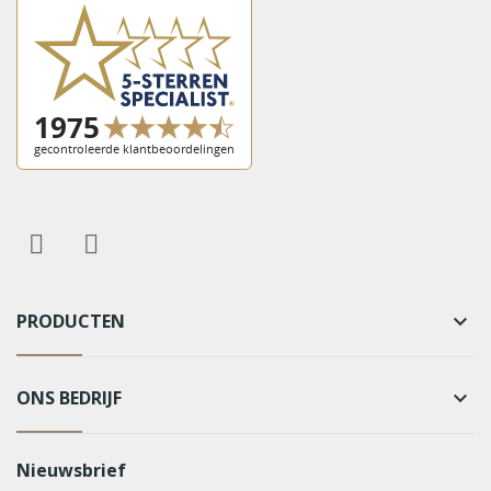
PRODUCTEN
keyboard_arrow_down
ONS BEDRIJF
keyboard_arrow_down
Nieuwsbrief