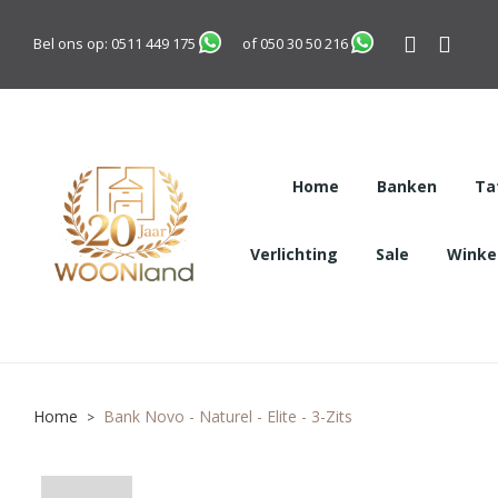
Bel ons op:
0511 449 175
of
050 30 50 216
Home
Banken
Ta
Verlichting
Sale
Winkel
Home
Bank Novo - Naturel - Elite - 3-Zits