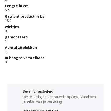
Lengte in cm
62
Gewicht product in kg
13.6
wieltjes
0
gemonteerd
1
Aantal zitplekken
1
In hoogte verstelbaar
0
Beveiligingsbeleid
Bestel veilig en vertrouwd. Bij WOONland ben
je zeker van je bestelling.
Bezorgen en afhalen