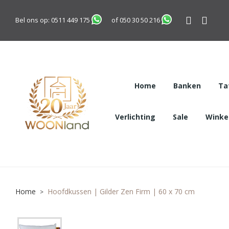
Bel ons op:
0511 449 175
of
050 30 50 216
Home
Banken
Ta
Verlichting
Sale
Winkel
Home
Hoofdkussen | Gilder Zen Firm | 60 x 70 cm