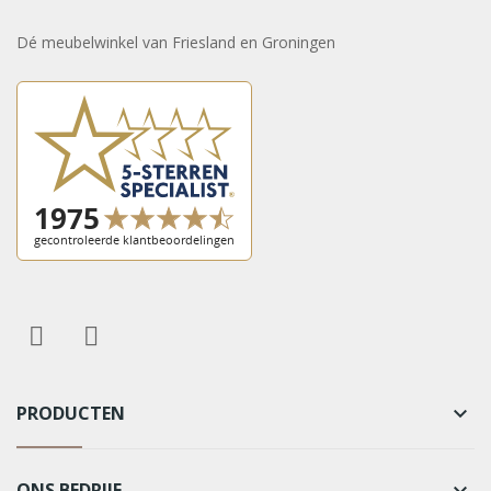
Dé meubelwinkel van Friesland en Groningen
PRODUCTEN
keyboard_arrow_down
ONS BEDRIJF
keyboard_arrow_down