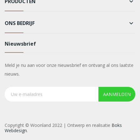
PRODUCTEN
keyboard_arrow_down
ONS BEDRIJF
keyboard_arrow_down
Nieuwsbrief
Meld je nu aan voor onze nieuwsbrief en ontvang al ons laatste
nieuws.
AANMELDEN
Copyright © Woonland 2022 | Ontwerp en realisatie
Boks
Webdesign
.