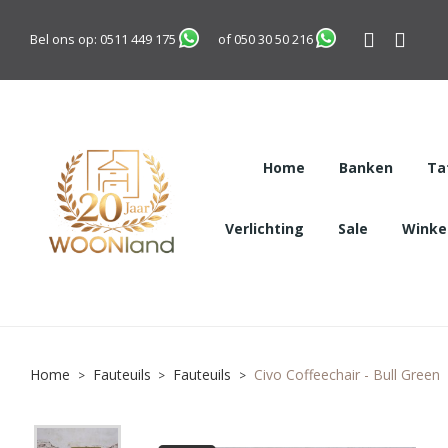
Bel ons op:
0511 449 175
of
050 30 50 216
Home
Banken
Ta
Verlichting
Sale
Winkel
Home
Fauteuils
Fauteuils
Civo Coffeechair - Bull Green