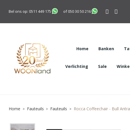
Bel ons op:
0511 449 175
of
050 30 50 216
Home
Banken
Ta
Verlichting
Sale
Winkel
Home
Fauteuils
Fauteuils
Rocca Coffeechair - Bull Antra