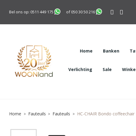
Bel ons op:
0511 449 175
of
050 30 50 216
Home
Banken
Ta
Verlichting
Sale
Winkel
Home
Fauteuils
Fauteuils
HC-CHAIR Bondo coffeechair - 