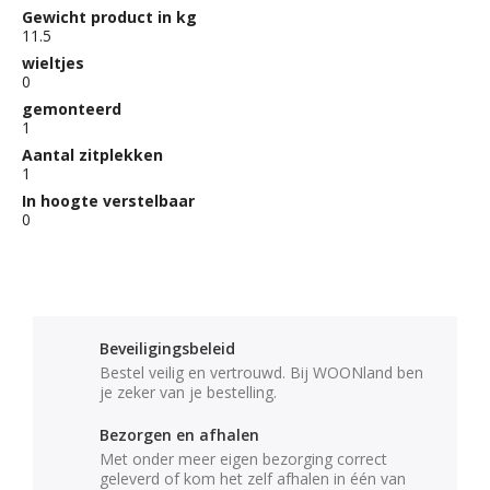
Gewicht product in kg
11.5
wieltjes
0
gemonteerd
1
Aantal zitplekken
1
In hoogte verstelbaar
0
Beveiligingsbeleid
Bestel veilig en vertrouwd. Bij WOONland ben
je zeker van je bestelling.
Bezorgen en afhalen
Met onder meer eigen bezorging correct
geleverd of kom het zelf afhalen in één van