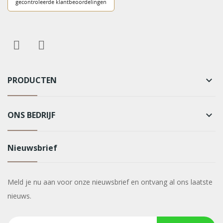
PRODUCTEN
keyboard_arrow_down
ONS BEDRIJF
keyboard_arrow_down
Nieuwsbrief
Meld je nu aan voor onze nieuwsbrief en ontvang al ons laatste
nieuws.