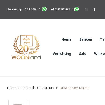
Bel ons op:
0511 449 175
of
050 30 50 216
Home
Banken
Ta
Verlichting
Sale
Winkel
Home
Fauteuils
Fauteuils
Draaihocker Malren