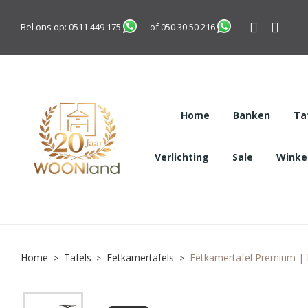
Bel ons op:
0511 449 175
of
050 30 50 216
Home
Banken
Ta
Verlichting
Sale
Winkel
Home
Tafels
Eetkamertafels
Eetkamertafel Premium | 