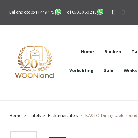
Bel ons op:
0511 449 175
of
050 30 50 216
Home
Banken
Ta
Verlichting
Sale
Winkel
Home
Tafels
Eetkamertafels
BASTO Dining table round