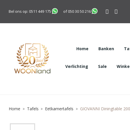
Bel ons op:
0511 449 175
of
050 30 50 216
Home
Banken
Ta
Verlichting
Sale
Winkel
Home
Tafels
Eetkamertafels
GIOVANNI Diningtable 200