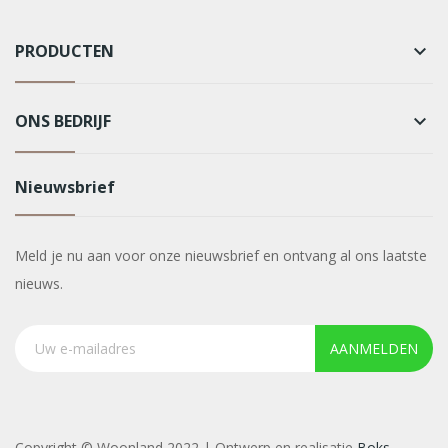
PRODUCTEN
keyboard_arrow_down
ONS BEDRIJF
keyboard_arrow_down
Nieuwsbrief
Meld je nu aan voor onze nieuwsbrief en ontvang al ons laatste
nieuws.
AANMELDEN
Copyright © Woonland 2022 | Ontwerp en realisatie
Boks