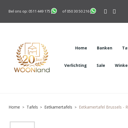
Bel ons op:
0511 449 175
of
050 30 50 216
Home
Banken
Ta
Verlichting
Sale
Winkel
Home
Tafels
Eetkamertafels
Eetkamertafel Brussels -