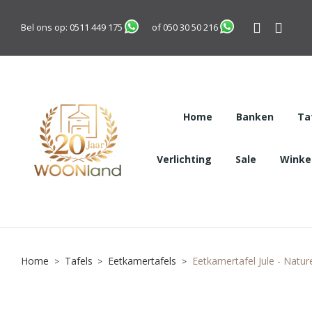
Bel ons op:
0511 449 175
of
050 30 50 216
Home
Banken
Ta
Verlichting
Sale
Winkel
Home
Tafels
Eetkamertafels
Eetkamertafel Jule - Natur