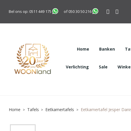
Bel ons op:
0511 449 175
of
050 30 50 216
Home
Banken
Ta
Verlichting
Sale
Winkel
Home
Tafels
Eetkamertafels
Eetkamertafel Jesper Dan