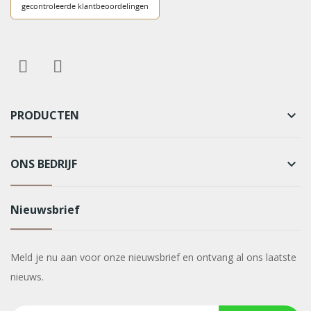
PRODUCTEN
keyboard_arrow_down
ONS BEDRIJF
keyboard_arrow_down
Nieuwsbrief
Meld je nu aan voor onze nieuwsbrief en ontvang al ons laatste
nieuws.