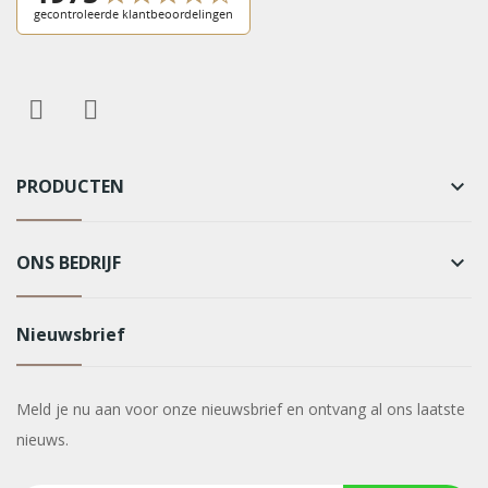
PRODUCTEN
keyboard_arrow_down
ONS BEDRIJF
keyboard_arrow_down
Nieuwsbrief
Meld je nu aan voor onze nieuwsbrief en ontvang al ons laatste
nieuws.