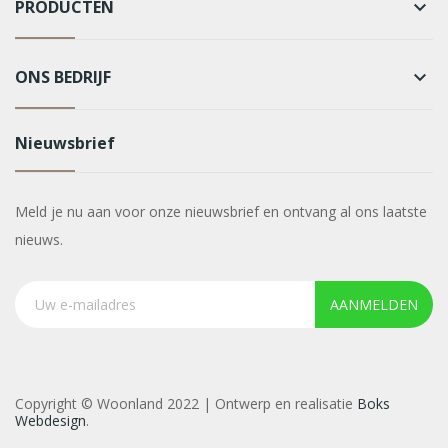
PRODUCTEN
keyboard_arrow_down
ONS BEDRIJF
keyboard_arrow_down
Nieuwsbrief
Meld je nu aan voor onze nieuwsbrief en ontvang al ons laatste
nieuws.
AANMELDEN
Copyright © Woonland 2022 | Ontwerp en realisatie
Boks
Webdesign
.