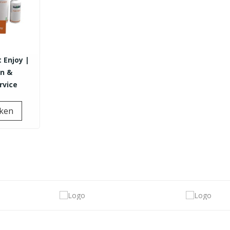
t Enjoy |
en &
rvice
Prijs
jken