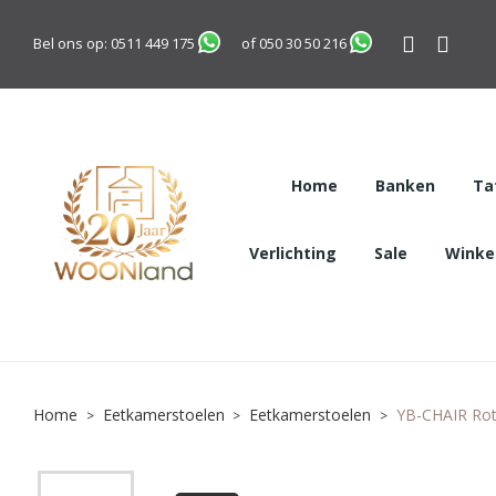
Bel ons op:
0511 449 175
of
050 30 50 216
Home
Banken
Ta
Verlichting
Sale
Winkel
Home
Eetkamerstoelen
Eetkamerstoelen
YB-CHAIR Rota