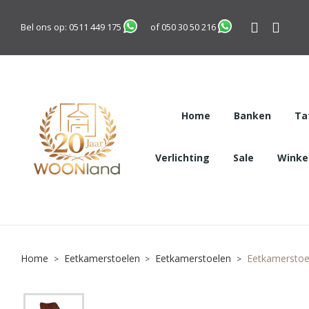
Bel ons op:
0511 449 175
of
050 30 50 216
Home
Banken
Ta
Verlichting
Sale
Winkel
Home
Eetkamerstoelen
Eetkamerstoelen
Eetkamerstoel