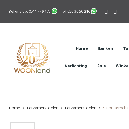
Bel ons op:
0511 449 175
of
050 30 50 216
Home
Banken
Ta
Verlichting
Sale
Winkel
Home
Eetkamerstoelen
Eetkamerstoelen
Salou armchair