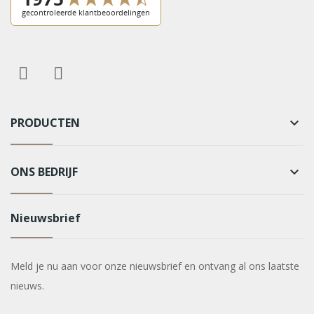
PRODUCTEN
keyboard_arrow_down
ONS BEDRIJF
keyboard_arrow_down
Nieuwsbrief
Meld je nu aan voor onze nieuwsbrief en ontvang al ons laatste
nieuws.