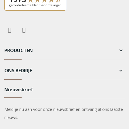
PRODUCTEN
keyboard_arrow_down
ONS BEDRIJF
keyboard_arrow_down
Nieuwsbrief
Meld je nu aan voor onze nieuwsbrief en ontvang al ons laatste
nieuws.