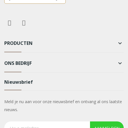
PRODUCTEN
keyboard_arrow_down
ONS BEDRIJF
keyboard_arrow_down
Nieuwsbrief
Meld je nu aan voor onze nieuwsbrief en ontvang al ons laatste
nieuws.