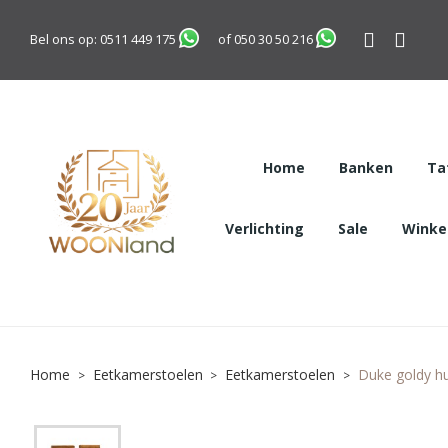
Bel ons op:
0511 449 175
of
050 30 50 216
Home
Banken
Ta
Verlichting
Sale
Winkel
Home
Eetkamerstoelen
Eetkamerstoelen
Duke goldy h