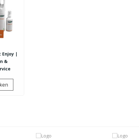
t Enjoy |
en &
rvice
Prijs
jken