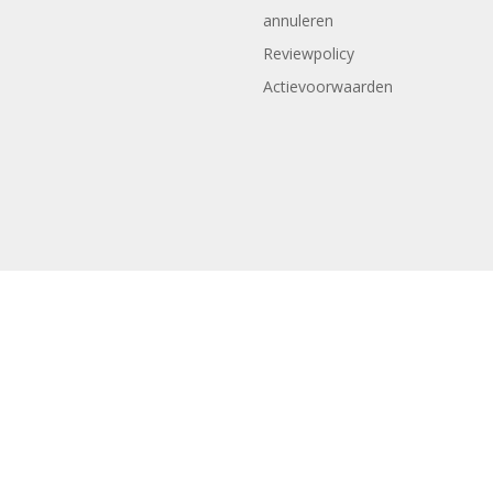
annuleren
Reviewpolicy
Actievoorwaarden
Copyright © Woonland 2022 | Ontwerp en realisatie
Boks Webdes