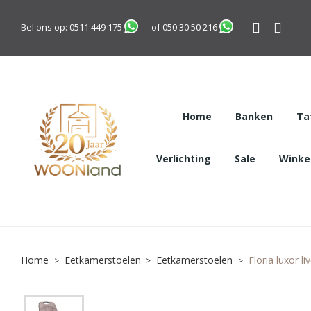
Bel ons op:
0511 449 175
of
050 30 50 216
Home
Banken
Ta
Verlichting
Sale
Winkel
Home
Eetkamerstoelen
Eetkamerstoelen
Floria luxor l