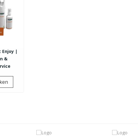
t Enjoy |
en &
rvice
Prijs
jken