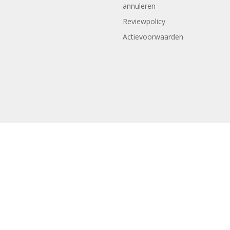
annuleren
Reviewpolicy
Actievoorwaarden
Copyright © Woonland 2022 | Ontwerp en realisatie
Boks Webdes