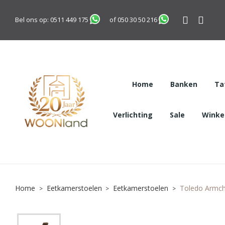
Bel ons op:
0511 449 175
of
050 30 50 216
Home
Banken
Ta
Verlichting
Sale
Winkel
Home
Eetkamerstoelen
Eetkamerstoelen
Toledo Armch