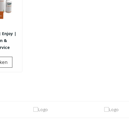
t Enjoy |
en &
rvice
Prijs
jken