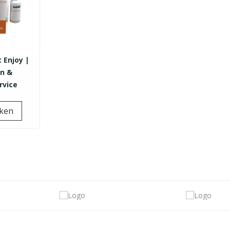
t Enjoy |
en &
rvice
Prijs
jken