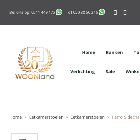
Bel ons op:
0511 449 175
of
050 30 50 216
Home
Banken
Ta
Verlichting
Sale
Winkel
Home
Eetkamerstoelen
Eetkamerstoelen
Ferro Sidecha