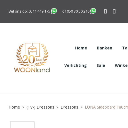
Bel ons op:
0511 449 175
of
050 30 50 216
Home
Banken
Ta
Verlichting
Sale
Winkel
Home
(TV-) Dressoirs
Dressoirs
LUNA Sideboard 180cm 