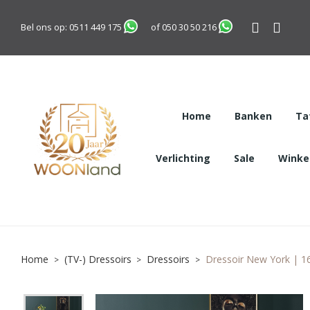
Bel ons op:
0511 449 175
of
050 30 50 216
Home
Banken
Ta
Verlichting
Sale
Winkel
Home
(TV-) Dressoirs
Dressoirs
Dressoir New York | 1