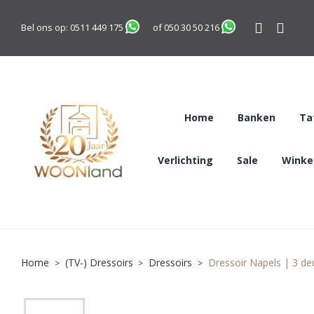
Bel ons op:
0511 449 175
of
050 30 50 216
Home
Banken
Ta
Verlichting
Sale
Winkel
Home
(TV-) Dressoirs
Dressoirs
Dressoir Napels | 3 d