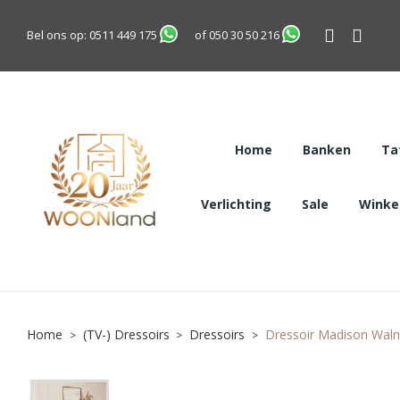
Bel ons op:
0511 449 175
of
050 30 50 216
Home
Banken
Ta
Verlichting
Sale
Winkel
Home
(TV-) Dressoirs
Dressoirs
Dressoir Madison Waln