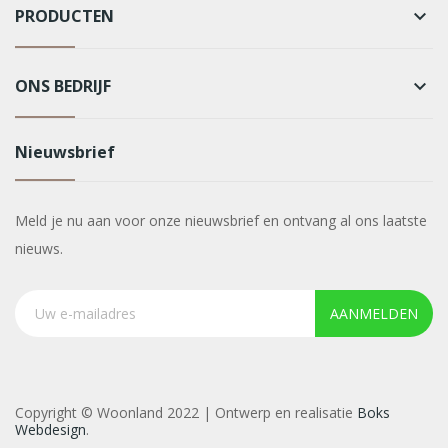
PRODUCTEN
keyboard_arrow_down
ONS BEDRIJF
keyboard_arrow_down
Nieuwsbrief
Meld je nu aan voor onze nieuwsbrief en ontvang al ons laatste
nieuws.
AANMELDEN
Copyright © Woonland 2022 | Ontwerp en realisatie
Boks
Webdesign
.