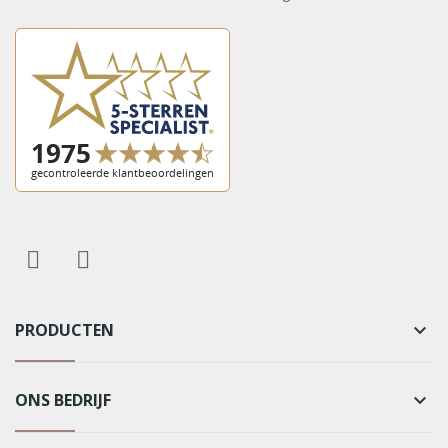
PRODUCTEN
keyboard_arrow_down
ONS BEDRIJF
keyboard_arrow_down