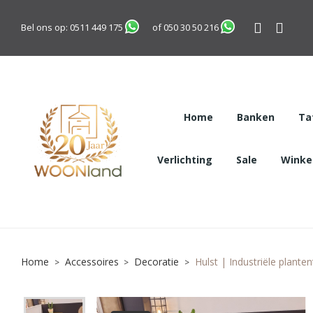
Bel ons op:
0511 449 175
of
050 30 50 216
Home
Banken
Ta
Verlichting
Sale
Winkel
Home
Accessoires
Decoratie
Hulst | Industriële plante