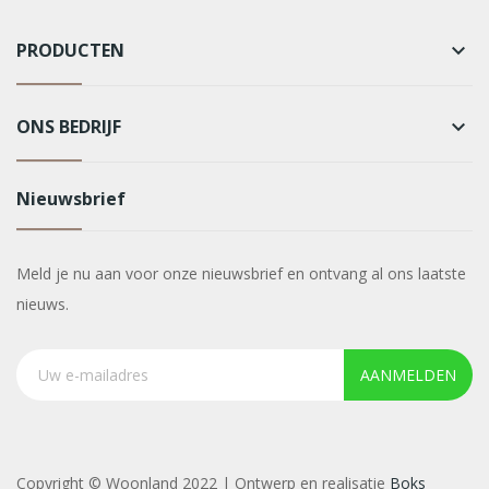
PRODUCTEN
keyboard_arrow_down
ONS BEDRIJF
keyboard_arrow_down
Nieuwsbrief
Meld je nu aan voor onze nieuwsbrief en ontvang al ons laatste
nieuws.
AANMELDEN
Copyright © Woonland 2022 | Ontwerp en realisatie
Boks