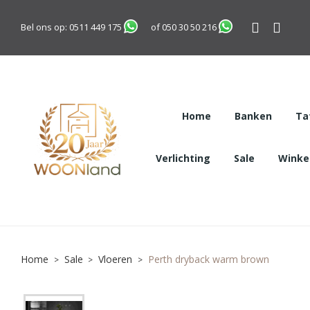
Bel ons op:
0511 449 175
of
050 30 50 216
Home
Banken
Ta
Verlichting
Sale
Winkel
Home
Sale
Vloeren
Perth dryback warm brown